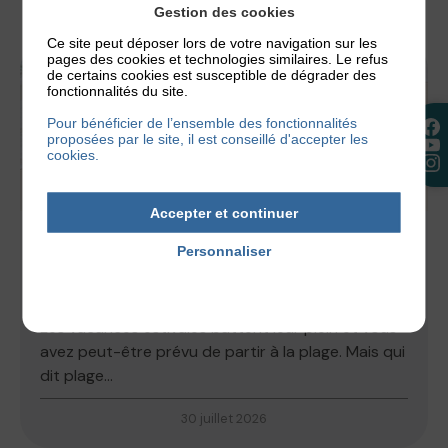
Gestion des cookies
Ce site peut déposer lors de votre navigation sur les
pages des cookies et technologies similaires. Le refus
de certains cookies est susceptible de dégrader des
fonctionnalités du site.
Pour bénéficier de l’ensemble des fonctionnalités
proposées par le site, il est conseillé d'accepter les
cookies.
Accepter et continuer
ACTUALITÉS
,
NOS CONSEILS
Personnaliser
ECZÉMA ET PLAGE, PEUT-ON PARTIR EN
Politique de confidentialité
VACANCES AU BORD DE LA MER ?
Les vacances estivales battent leur plein et vous
avez peut-être prévu de partir à la plage. Mais qui
dit plage...
30 juillet 2026