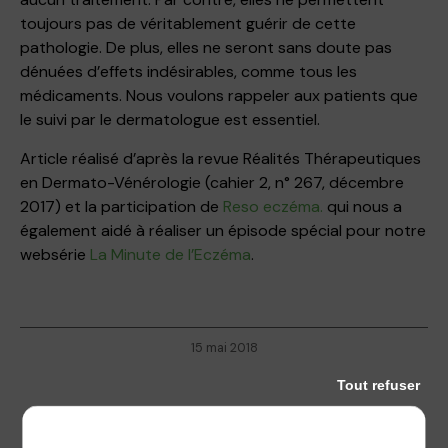
toujours pas de véritablement guérir de cette
pathologie. De plus, elles ne seront sans doute pas
dénuées d’effets indésirables, comme tous les
médicaments. Nous voulons rappeler aux patients que
le suivi par le dermatologue est essentiel.
Article réalisé d’après la revue Réalités Thérapeutiques
en Dermato-Vénérologie (cahier 2, n° 267, décembre
2017) et la participation de
Reso eczéma.
qui nous a
également aidé à réaliser un épisode spécial pour notre
websérie
La Minute de l’Eczéma
.
15 mai 2018
Tout refuser