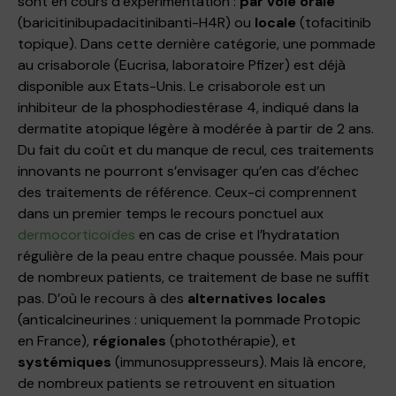
sont en cours d’expérimentation :
par voie orale
(baricitinibupadacitinibanti-H4R) ou
locale
(tofacitinib
topique). Dans cette dernière catégorie, une pommade
au crisaborole (Eucrisa, laboratoire Pfizer) est déjà
disponible aux Etats-Unis. Le crisaborole est un
inhibiteur de la phosphodiestérase 4, indiqué dans la
dermatite atopique légère à modérée à partir de 2 ans.
Du fait du coût et du manque de recul, ces traitements
innovants ne pourront s’envisager qu’en cas d’échec
des traitements de référence. Ceux-ci comprennent
dans un premier temps le recours ponctuel aux
dermocorticoïdes
en cas de crise et l’hydratation
régulière de la peau entre chaque poussée. Mais pour
de nombreux patients, ce traitement de base ne suffit
pas. D’où le recours à des
alternatives locales
(anticalcineurines : uniquement la pommade Protopic
en France),
régionales
(photothérapie), et
systémiques
(immunosuppresseurs). Mais là encore,
de nombreux patients se retrouvent en situation