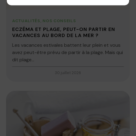
ACTUALITÉS
,
NOS CONSEILS
ECZÉMA ET PLAGE, PEUT-ON PARTIR EN
VACANCES AU BORD DE LA MER ?
Les vacances estivales battent leur plein et vous
avez peut-être prévu de partir à la plage. Mais qui
dit plage...
30 juillet 2026