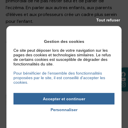
primordial de ne pas rester seul et de parler de
l’eczéma. En parler aux autres enfants, aux parents
d’élèves et aux professeurs crée un cadre plus serein
Tout refuser
pour l’enfant.
Gestion des cookies
11 septembre 2024
Ce site peut déposer lors de votre navigation sur les
pages des cookies et technologies similaires. Le refus
de certains cookies est susceptible de dégrader des
fonctionnalités du site.
Pour bénéficier de l’ensemble des fonctionnalités
proposées par le site, il est conseillé d'accepter les
cookies.
Accepter et continuer
Personnaliser
Politique de confidentialité