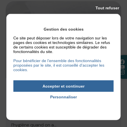
Tout refuser
Gestion des cookies
Ce site peut déposer lors de votre navigation sur les
pages des cookies et technologies similaires. Le refus
de certains cookies est susceptible de dégrader des
fonctionnalités du site.
Pour bénéficier de l’ensemble des fonctionnalités
proposées par le site, il est conseillé d'accepter les
cookies.
Accepter et continuer
ACTUALITÉS
,
NOS CONSEILS
QUEL SAVON ET QUEL PH CHOISIR EN CAS
Personnaliser
D’ECZÉMA ?
Politique de confidentialité
Un savon mal choisi peut suffire à déclencher une
poussée d’eczéma. C’est tout le paradoxe de
l’hygiène quand on a...