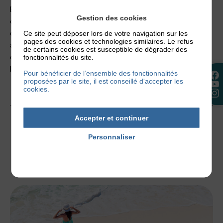
En résumé, en hiver, les changements de température
Gestion des cookies
observés à l’intérieur et à l’extérieur peuvent avoir des
conséquences directes sur la peau. Les personnes
Ce site peut déposer lors de votre navigation sur les
pages des cookies et technologies similaires. Le refus
atteintes de dermatite atopique doivent hydrater
de certains cookies est susceptible de dégrader des
davantage leur peau et adopter les bons réflexes pour
fonctionnalités du site.
limiter la survenue des crises d’eczéma.
Pour bénéficier de l’ensemble des fonctionnalités
proposées par le site, il est conseillé d'accepter les
cookies.
8 février 2024
Accepter et continuer
Personnaliser
Politique de confidentialité