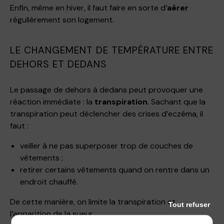
Enfin, même en hiver, il faut faire en sorte d’
aérer
régulièrement son logement.
LE CHANGEMENT DE TEMPÉRATURE ENTRE
DEHORS ET DEDANS
Le passage de dehors à dedans peut provoquer une
réaction immédiate : la
transpiration
. Sachant que la
transpiration peut déclencher des crises d’eczéma, il
faut :
veiller à ne pas superposer trop de couches de
vêtements ;
retirer certains vêtements quand on rentre dans un
endroit chauffé.
De cette manière, on limite la transpiration et
Tout refuser
l’apparition de la sueur.